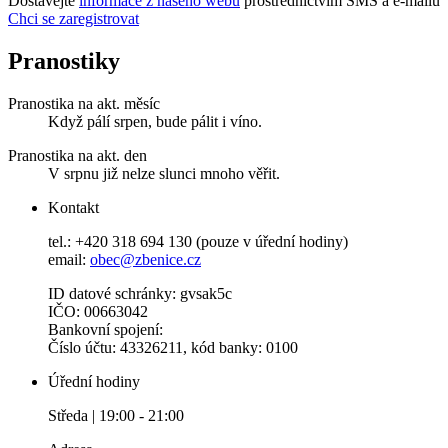
Dostávejte
informace z našeho webu
prostřednictvím SMS a e-mailů
Chci se zaregistrovat
Pranostiky
Pranostika na akt. měsíc
Když pálí srpen, bude pálit i víno.
Pranostika na akt. den
V srpnu již nelze slunci mnoho věřit.
Kontakt
tel.: +420 318 694 130 (pouze v úřední hodiny)
email:
obec@zbenice.cz
ID datové schránky: gvsak5c
IČO: 00663042
Bankovní spojení:
Číslo účtu: 43326211, kód banky: 0100
Úřední hodiny
Středa | 19:00 - 21:00