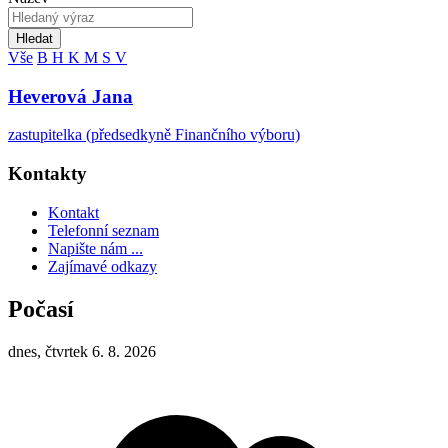
Hledat
Vše
B
H
K
M
S
V
Heverová Jana
zastupitelka (předsedkyně Finančního výboru)
Kontakty
Kontakt
Telefonní seznam
Napište nám ...
Zajímavé odkazy
Počasí
dnes, čtvrtek 6. 8. 2026