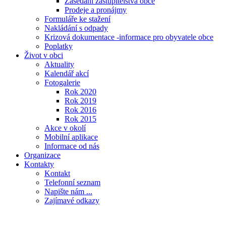
Zasedání zastupitelstva obce
Prodeje a pronájmy
Formuláře ke stažení
Nakládání s odpady
Krizová dokumentace -informace pro obyvatele obce
Poplatky
Život v obci
Aktuality
Kalendář akcí
Fotogalerie
Rok 2020
Rok 2019
Rok 2016
Rok 2015
Akce v okolí
Mobilní aplikace
Informace od nás
Organizace
Kontakty
Kontakt
Telefonní seznam
Napište nám ...
Zajímavé odkazy