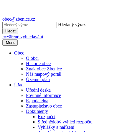
obec@zbenice.cz
Hledaný výraz
Hledat
rozšířené vyhledávání
Menu
Obec
O obci
Historie obce
Znak obce Zbenice
Náš mapový portál
Územní plán
Úřad
Úřední deska
Povinné informace
E-podatelna
Zastupitelstvo obce
Dokumenty
Rozpočet
Střednědobý výhled rozpočtu
Vyhlášky a nařízení