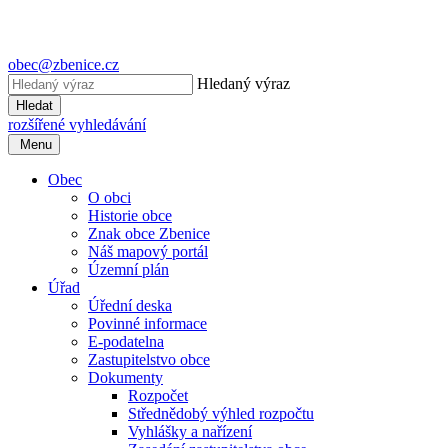
obec@zbenice.cz
Hledaný výraz
Hledat
rozšířené vyhledávání
Menu
Obec
O obci
Historie obce
Znak obce Zbenice
Náš mapový portál
Územní plán
Úřad
Úřední deska
Povinné informace
E-podatelna
Zastupitelstvo obce
Dokumenty
Rozpočet
Střednědobý výhled rozpočtu
Vyhlášky a nařízení