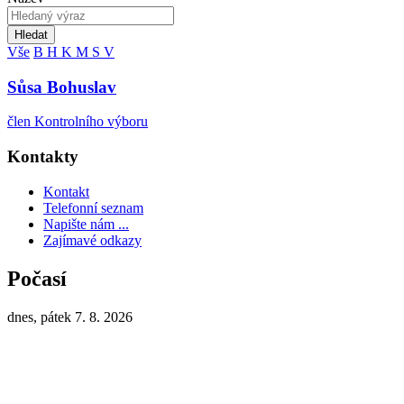
Hledat
Vše
B
H
K
M
S
V
Sůsa Bohuslav
člen Kontrolního výboru
Kontakty
Kontakt
Telefonní seznam
Napište nám ...
Zajímavé odkazy
Počasí
dnes, pátek 7. 8. 2026