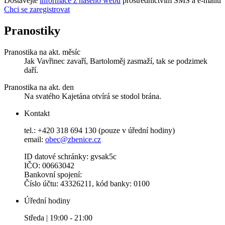
Dostávejte
informace z našeho webu
prostřednictvím SMS a e-mailů
Chci se zaregistrovat
Pranostiky
Pranostika na akt. měsíc
Jak Vavřinec zavaří, Bartoloměj zasmaží, tak se podzimek
daří.
Pranostika na akt. den
Na svatého Kajetána otvírá se stodol brána.
Kontakt
tel.: +420 318 694 130 (pouze v úřední hodiny)
email:
obec@zbenice.cz
ID datové schránky: gvsak5c
IČO: 00663042
Bankovní spojení:
Číslo účtu: 43326211, kód banky: 0100
Úřední hodiny
Středa | 19:00 - 21:00