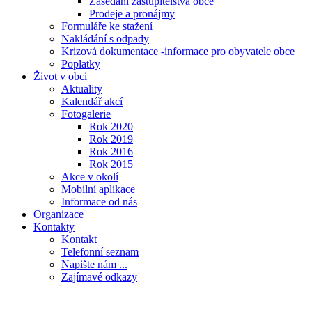
Zasedání zastupitelstva obce
Prodeje a pronájmy
Formuláře ke stažení
Nakládání s odpady
Krizová dokumentace -informace pro obyvatele obce
Poplatky
Život v obci
Aktuality
Kalendář akcí
Fotogalerie
Rok 2020
Rok 2019
Rok 2016
Rok 2015
Akce v okolí
Mobilní aplikace
Informace od nás
Organizace
Kontakty
Kontakt
Telefonní seznam
Napište nám ...
Zajímavé odkazy