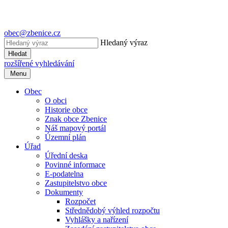
obec@zbenice.cz
Hledaný výraz
Hledat
rozšířené vyhledávání
Menu
Obec
O obci
Historie obce
Znak obce Zbenice
Náš mapový portál
Územní plán
Úřad
Úřední deska
Povinné informace
E-podatelna
Zastupitelstvo obce
Dokumenty
Rozpočet
Střednědobý výhled rozpočtu
Vyhlášky a nařízení