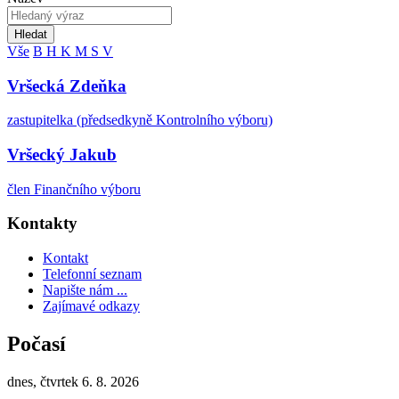
Hledat
Vše
B
H
K
M
S
V
Vršecká Zdeňka
zastupitelka (předsedkyně Kontrolního výboru)
Vršecký Jakub
člen Finančního výboru
Kontakty
Kontakt
Telefonní seznam
Napište nám ...
Zajímavé odkazy
Počasí
dnes, čtvrtek 6. 8. 2026