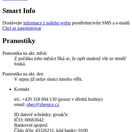
Smart Info
Dostávejte
informace z našeho webu
prostřednictvím SMS a e-mailů
Chci se zaregistrovat
Pranostiky
Pranostika na akt. měsíc
Z počátku toho měsíce říká se, že opět studený vítr ze strnišť
fouká.
Pranostika na akt. den
V srpnu již nelze slunci mnoho věřit.
Kontakt
tel.: +420 318 694 130 (pouze v úřední hodiny)
email:
obec@zbenice.cz
ID datové schránky: gvsak5c
IČO: 00663042
Bankovní spojení:
Číslo účtu: 43326211, kód banky: 0100