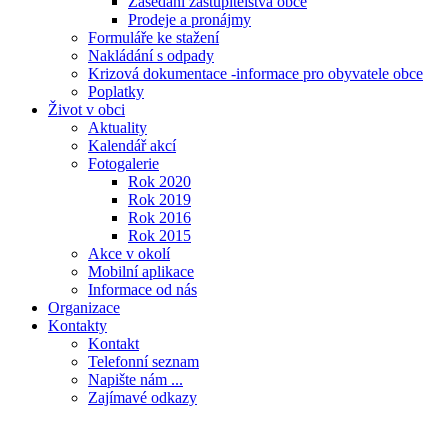
Zasedání zastupitelstva obce
Prodeje a pronájmy
Formuláře ke stažení
Nakládání s odpady
Krizová dokumentace -informace pro obyvatele obce
Poplatky
Život v obci
Aktuality
Kalendář akcí
Fotogalerie
Rok 2020
Rok 2019
Rok 2016
Rok 2015
Akce v okolí
Mobilní aplikace
Informace od nás
Organizace
Kontakty
Kontakt
Telefonní seznam
Napište nám ...
Zajímavé odkazy