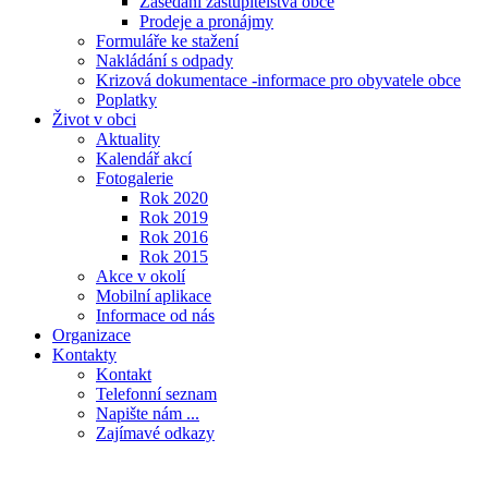
Zasedání zastupitelstva obce
Prodeje a pronájmy
Formuláře ke stažení
Nakládání s odpady
Krizová dokumentace -informace pro obyvatele obce
Poplatky
Život v obci
Aktuality
Kalendář akcí
Fotogalerie
Rok 2020
Rok 2019
Rok 2016
Rok 2015
Akce v okolí
Mobilní aplikace
Informace od nás
Organizace
Kontakty
Kontakt
Telefonní seznam
Napište nám ...
Zajímavé odkazy