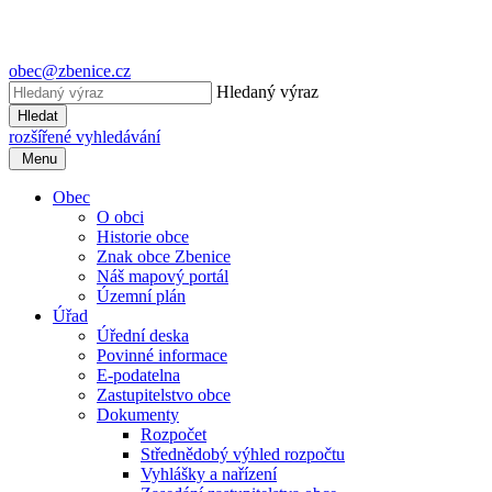
obec@zbenice.cz
Hledaný výraz
Hledat
rozšířené vyhledávání
Menu
Obec
O obci
Historie obce
Znak obce Zbenice
Náš mapový portál
Územní plán
Úřad
Úřední deska
Povinné informace
E-podatelna
Zastupitelstvo obce
Dokumenty
Rozpočet
Střednědobý výhled rozpočtu
Vyhlášky a nařízení