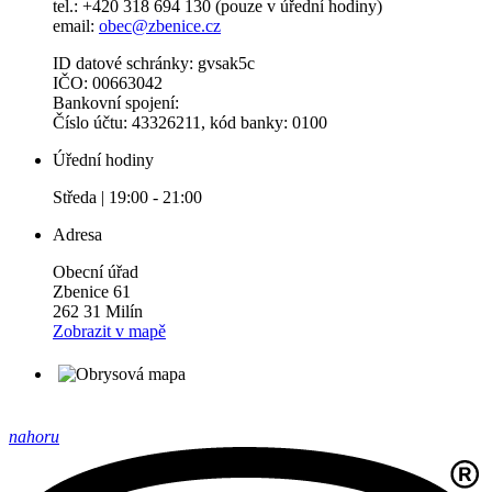
tel.: +420 318 694 130 (pouze v úřední hodiny)
email:
obec@zbenice.cz
ID datové schránky: gvsak5c
IČO: 00663042
Bankovní spojení:
Číslo účtu: 43326211, kód banky: 0100
Úřední hodiny
Středa | 19:00 - 21:00
Adresa
Obecní úřad
Zbenice 61
262 31 Milín
Zobrazit v mapě
nahoru