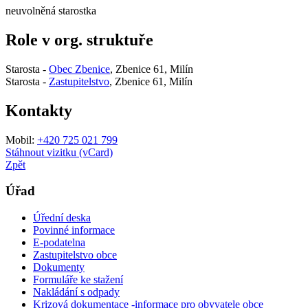
neuvolněná starostka
Role v org. struktuře
Starosta -
Obec Zbenice
, Zbenice 61, Milín
Starosta -
Zastupitelstvo
, Zbenice 61, Milín
Kontakty
Mobil:
+420 725 021 799
Stáhnout vizitku (vCard)
Zpět
Úřad
Úřední deska
Povinné informace
E-podatelna
Zastupitelstvo obce
Dokumenty
Formuláře ke stažení
Nakládání s odpady
Krizová dokumentace -informace pro obyvatele obce