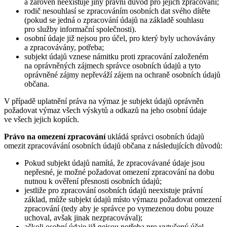
a zároveň neexistuje jiný právní důvod pro jejich zpracování;
rodič nesouhlasí se zpracováním osobních dat svého dítěte
(pokud se jedná o zpracování údajů na základě souhlasu
pro služby informační společnosti).
osobní údaje již nejsou pro účel, pro který byly uchovávány
a zpracovávány, potřeba;
subjekt údajů vznese námitku proti zpracování založeném
na oprávněných zájmech správce osobních údajů a tyto
oprávněné zájmy nepřeváží zájem na ochraně osobních údajů
občana.
V případě uplatnění práva na výmaz je subjekt údajů oprávněn
požadovat výmaz všech výskytů a odkazů na jeho osobní údaje
ve všech jejich kopiích.
Právo na omezení zpracování
ukládá správci osobních údajů
omezit zpracovávání osobních údajů občana z následujících důvodů:
Pokud subjekt údajů namítá, že zpracovávané údaje jsou
nepřesné, je možné požadovat omezení zpracování na dobu
nutnou k ověření přesnosti osobních údajů;
jestliže pro zpracování osobních údajů neexistuje právní
základ, může subjekt údajů místo výmazu požadovat omezení
zpracování (tedy aby je správce po vymezenou dobu pouze
uchoval, avšak jinak nezpracovával);
ačkoli osobní údaje již nejsou potřeba pro vytyčený účel