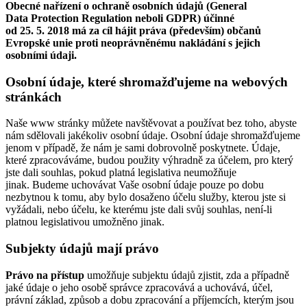
Obecné nařízení o ochraně osobních údajů (General
Data Protection Regulation neboli GDPR) účinné
od 25. 5. 2018 má za cíl hájit práva (především) občanů
Evropské unie proti neoprávněnému nakládání s jejich
osobními údaji.
Osobní údaje, které shromažďujeme na webových
stránkách
Naše www stránky můžete navštěvovat a používat bez toho, abyste
nám sdělovali jakékoliv osobní údaje. Osobní údaje shromažďujeme
jenom v případě, že nám je sami dobrovolně poskytnete. Údaje,
které zpracováváme, budou použity výhradně za účelem, pro který
jste dali souhlas, pokud platná legislativa neumožňuje
jinak. Budeme uchovávat Vaše osobní údaje pouze po dobu
nezbytnou k tomu, aby bylo dosaženo účelu služby, kterou jste si
vyžádali, nebo účelu, ke kterému jste dali svůj souhlas, není-li
platnou legislativou umožněno jinak.
Subjekty údajů mají právo
Právo na přístup
umožňuje subjektu údajů zjistit, zda a případně
jaké údaje o jeho osobě správce zpracovává a uchovává, účel,
právní základ, způsob a dobu zpracování a příjemcích, kterým jsou