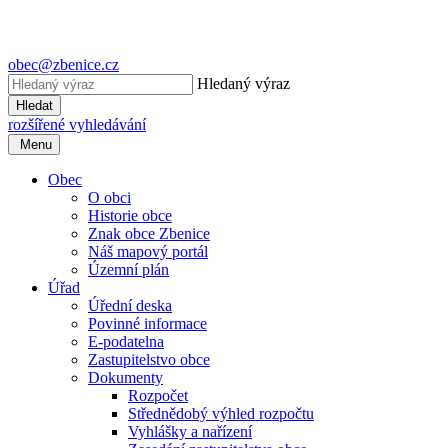
obec@zbenice.cz
Hledaný výraz
Hledat
rozšířené vyhledávání
Menu
Obec
O obci
Historie obce
Znak obce Zbenice
Náš mapový portál
Územní plán
Úřad
Úřední deska
Povinné informace
E-podatelna
Zastupitelstvo obce
Dokumenty
Rozpočet
Střednědobý výhled rozpočtu
Vyhlášky a nařízení