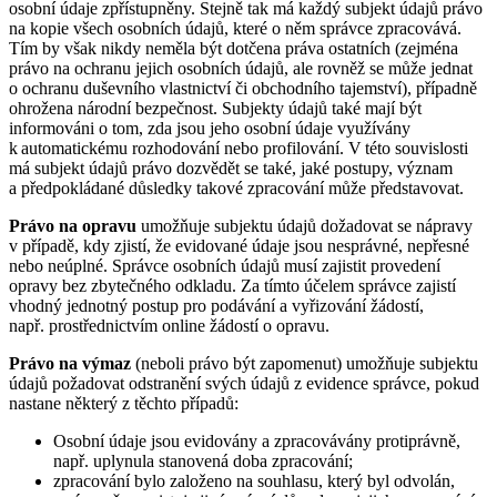
osobní údaje zpřístupněny. Stejně tak má každý subjekt údajů právo
na kopie všech osobních údajů, které o něm správce zpracovává.
Tím by však nikdy neměla být dotčena práva ostatních (zejména
právo na ochranu jejich osobních údajů, ale rovněž se může jednat
o ochranu duševního vlastnictví či obchodního tajemství), případně
ohrožena národní bezpečnost. Subjekty údajů také mají být
informováni o tom, zda jsou jeho osobní údaje využívány
k automatickému rozhodování nebo profilování. V této souvislosti
má subjekt údajů právo dozvědět se také, jaké postupy, význam
a předpokládané důsledky takové zpracování může představovat.
Právo na opravu
umožňuje subjektu údajů dožadovat se nápravy
v případě, kdy zjistí, že evidované údaje jsou nesprávné, nepřesné
nebo neúplné. Správce osobních údajů musí zajistit provedení
opravy bez zbytečného odkladu. Za tímto účelem správce zajistí
vhodný jednotný postup pro podávání a vyřizování žádostí,
např. prostřednictvím online žádostí o opravu.
Právo na výmaz
(neboli právo být zapomenut) umožňuje subjektu
údajů požadovat odstranění svých údajů z evidence správce, pokud
nastane některý z těchto případů:
Osobní údaje jsou evidovány a zpracovávány protiprávně,
např. uplynula stanovená doba zpracování;
zpracování bylo založeno na souhlasu, který byl odvolán,