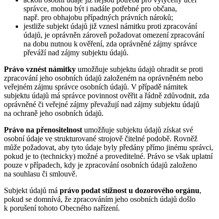
správce, mohou být i nadále potřebné pro občana,
např. pro obhajobu případných právních nároků;
jestliže subjekt údajů již vznesl námitku proti zpracování
údajů, je oprávněn zároveň požadovat omezení zpracování
na dobu nutnou k ověření, zda oprávněné zájmy správce
převáží nad zájmy subjektu údajů.
Právo vznést námitky
umožňuje subjektu údajů ohradit se proti
zpracování jeho osobních údajů založeném na oprávněném nebo
veřejném zájmu správce osobních údajů. V případě námitek
subjektu údajů má správce povinnost ověřit a řádně zdůvodnit, zda
oprávněné či veřejné zájmy převažují nad zájmy subjektu údajů
na ochraně jeho osobních údajů.
Právo na přenositelnost
umožňuje subjektu údajů získat své
osobní údaje ve strukturované strojově čitelné podobě. Rovněž
může požadovat, aby tyto údaje byly předány přímo jinému správci,
pokud je to (technicky) možné a proveditelné. Právo se však uplatní
pouze v případech, kdy je zpracování osobních údajů založeno
na souhlasu či smlouvě.
Subjekt údajů má
právo podat stížnost u dozorového orgánu
,
pokud se domnívá, že zpracováním jeho osobních údajů došlo
k porušení tohoto Obecného nařízení.