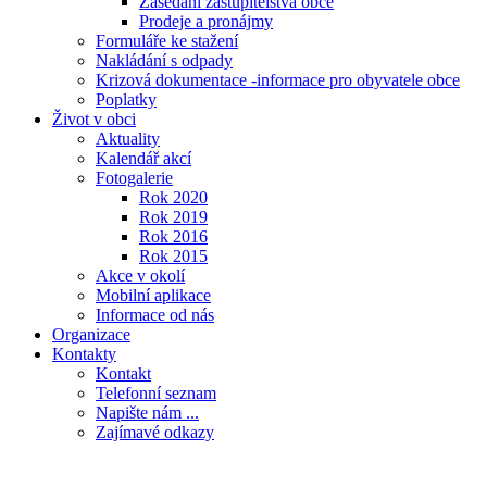
Zasedání zastupitelstva obce
Prodeje a pronájmy
Formuláře ke stažení
Nakládání s odpady
Krizová dokumentace -informace pro obyvatele obce
Poplatky
Život v obci
Aktuality
Kalendář akcí
Fotogalerie
Rok 2020
Rok 2019
Rok 2016
Rok 2015
Akce v okolí
Mobilní aplikace
Informace od nás
Organizace
Kontakty
Kontakt
Telefonní seznam
Napište nám ...
Zajímavé odkazy