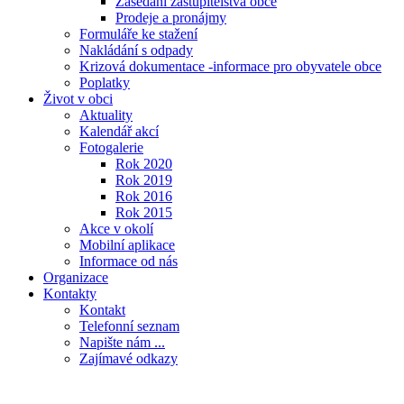
Zasedání zastupitelstva obce
Prodeje a pronájmy
Formuláře ke stažení
Nakládání s odpady
Krizová dokumentace -informace pro obyvatele obce
Poplatky
Život v obci
Aktuality
Kalendář akcí
Fotogalerie
Rok 2020
Rok 2019
Rok 2016
Rok 2015
Akce v okolí
Mobilní aplikace
Informace od nás
Organizace
Kontakty
Kontakt
Telefonní seznam
Napište nám ...
Zajímavé odkazy