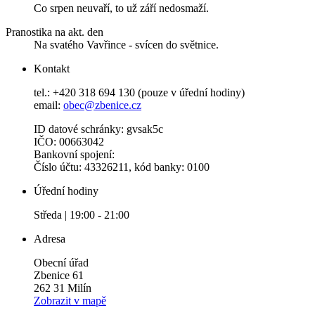
Co srpen neuvaří, to už září nedosmaží.
Pranostika na akt. den
Na svatého Vavřince - svícen do světnice.
Kontakt
tel.: +420 318 694 130 (pouze v úřední hodiny)
email:
obec@zbenice.cz
ID datové schránky: gvsak5c
IČO: 00663042
Bankovní spojení:
Číslo účtu: 43326211, kód banky: 0100
Úřední hodiny
Středa | 19:00 - 21:00
Adresa
Obecní úřad
Zbenice 61
262 31 Milín
Zobrazit v mapě