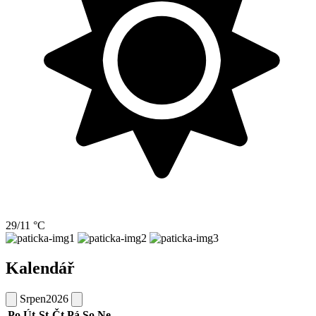
29/11 °C
Kalendář
Srpen
2026
Po
Út
St
Čt
Pá
So
Ne