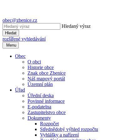
obec@zbenice.cz
Hledaný výraz
Hledat
rozšířené vyhledávání
Menu
Obec
O obci
Historie obce
Znak obce Zbenice
Náš mapový portál
Územní plán
Úřad
Úřední deska
Povinné informace
E-podatelna
Zastupitelstvo obce
Dokumenty
Rozpočet
Střednědobý výhled rozpočtu
Vyhlášky a nařízení