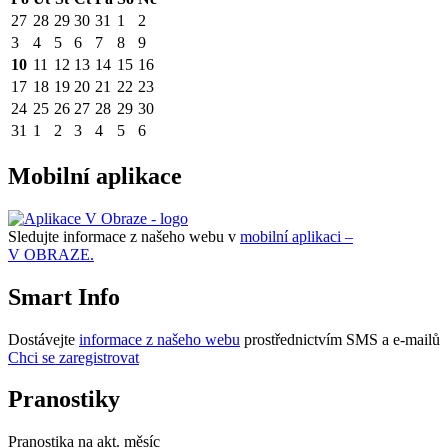
27
28
29
30
31
1
2
3
4
5
6
7
8
9
10
11
12
13
14
15
16
17
18
19
20
21
22
23
24
25
26
27
28
29
30
31
1
2
3
4
5
6
Mobilní aplikace
Sledujte informace z našeho webu v
mobilní aplikaci –
V OBRAZE.
Smart Info
Dostávejte
informace z našeho webu
prostřednictvím SMS a e-mailů
Chci se zaregistrovat
Pranostiky
Pranostika na akt. měsíc