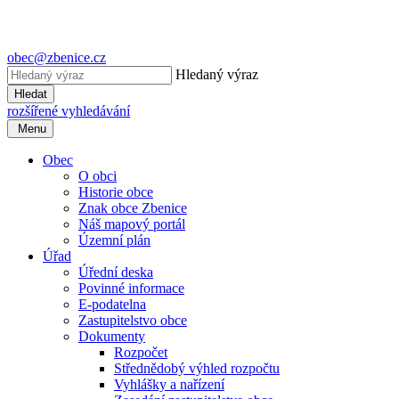
obec@zbenice.cz
Hledaný výraz
Hledat
rozšířené vyhledávání
Menu
Obec
O obci
Historie obce
Znak obce Zbenice
Náš mapový portál
Územní plán
Úřad
Úřední deska
Povinné informace
E-podatelna
Zastupitelstvo obce
Dokumenty
Rozpočet
Střednědobý výhled rozpočtu
Vyhlášky a nařízení