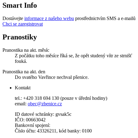
Smart Info
Dostávejte
informace z našeho webu
prostřednictvím SMS a e-mailů
Chci se zaregistrovat
Pranostiky
Pranostika na akt. měsíc
Z počátku toho měsíce říká se, že opět studený vítr ze strnišť
fouká.
Pranostika na akt. den
Do svatého Vavřince nechval pšenice.
Kontakt
tel.: +420 318 694 130 (pouze v úřední hodiny)
email:
obec@zbenice.cz
ID datové schránky: gvsak5c
IČO: 00663042
Bankovní spojení:
Číslo účtu: 43326211, kód banky: 0100