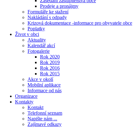
Zasedání zastupitelstva obce
Prodeje a pronájmy
Formuláře ke stažení
Nakládání s odpady
Krizová dokumentace -informace pro obyvatele obce
Poplatky
Život v obci
Aktuality
Kalendář akcí
Fotogalerie
Rok 2020
Rok 2019
Rok 2016
Rok 2015
Akce v okolí
Mobilní aplikace
Informace od nás
Organizace
Kontakty
Kontakt
Telefonní seznam
Napište nám ...
Zajímavé odkazy