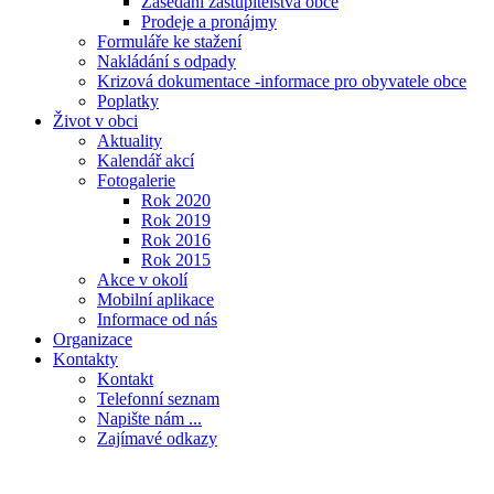
Zasedání zastupitelstva obce
Prodeje a pronájmy
Formuláře ke stažení
Nakládání s odpady
Krizová dokumentace -informace pro obyvatele obce
Poplatky
Život v obci
Aktuality
Kalendář akcí
Fotogalerie
Rok 2020
Rok 2019
Rok 2016
Rok 2015
Akce v okolí
Mobilní aplikace
Informace od nás
Organizace
Kontakty
Kontakt
Telefonní seznam
Napište nám ...
Zajímavé odkazy