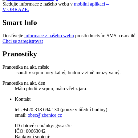
Sledujte informace z našeho webu v
mobilní aplikaci –
V OBRAZE.
Smart Info
Dostávejte
informace z našeho webu
prostřednictvím SMS a e-mailů
Chci se zaregistrovat
Pranostiky
Pranostika na akt. měsíc
Jsou-li v srpnu hory kalný, budou v zimě mrazy valný.
Pranostika na akt. den
Málo plodů v srpnu, málo včel z jara.
Kontakt
tel.: +420 318 694 130 (pouze v úřední hodiny)
email:
obec@zbenice.cz
ID datové schránky: gvsak5c
IČO: 00663042
Bankovní spojení: