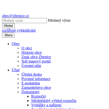
obec@zbenice.cz
Hledaný výraz
Hledat
rozšířené vyhledávání
Menu
Obec
O obci
Historie obce
Znak obce Zbenice
Náš mapový portál
Územní plán
Úřad
Úřední deska
Povinné informace
E-podatelna
Zastupitelstvo obce
Dokumenty
Rozpočet
Střednědobý výhled rozpočtu
Vyhlášky a nařízení