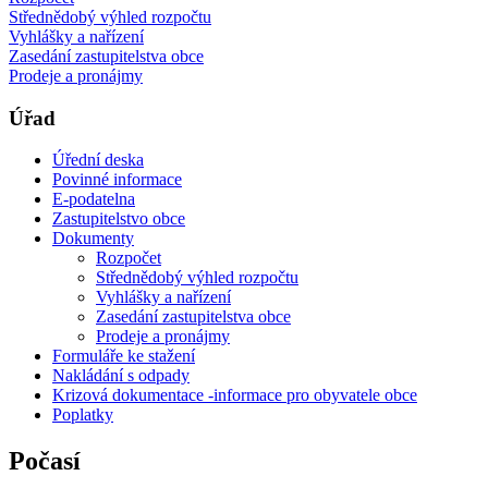
Střednědobý výhled rozpočtu
Vyhlášky a nařízení
Zasedání zastupitelstva obce
Prodeje a pronájmy
Úřad
Úřední deska
Povinné informace
E-podatelna
Zastupitelstvo obce
Dokumenty
Rozpočet
Střednědobý výhled rozpočtu
Vyhlášky a nařízení
Zasedání zastupitelstva obce
Prodeje a pronájmy
Formuláře ke stažení
Nakládání s odpady
Krizová dokumentace -informace pro obyvatele obce
Poplatky
Počasí