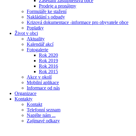
Zasedání zastupitelstva obce
Prodeje a pronájmy
Formuláře ke stažení
Nakládání s odpady
Krizová dokumentace -informace pro obyvatele obce
Poplatky
Život v obci
Aktuality
Kalendář akcí
Fotogalerie
Rok 2020
Rok 2019
Rok 2016
Rok 2015
Akce v okolí
Mobilní aplikace
Informace od nás
Organizace
Kontakty
Kontakt
Telefonní seznam
Napište nám ...
Zajímavé odkazy