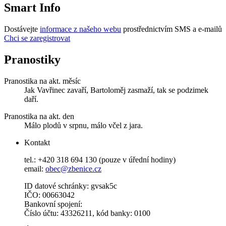
Smart Info
Dostávejte
informace z našeho webu
prostřednictvím SMS a e-mailů
Chci se zaregistrovat
Pranostiky
Pranostika na akt. měsíc
Jak Vavřinec zavaří, Bartoloměj zasmaží, tak se podzimek
daří.
Pranostika na akt. den
Málo plodů v srpnu, málo včel z jara.
Kontakt
tel.: +420 318 694 130 (pouze v úřední hodiny)
email:
obec@zbenice.cz
ID datové schránky: gvsak5c
IČO: 00663042
Bankovní spojení:
Číslo účtu: 43326211, kód banky: 0100