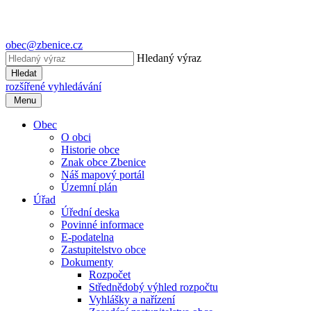
obec@zbenice.cz
Hledaný výraz
Hledat
rozšířené vyhledávání
Menu
Obec
O obci
Historie obce
Znak obce Zbenice
Náš mapový portál
Územní plán
Úřad
Úřední deska
Povinné informace
E-podatelna
Zastupitelstvo obce
Dokumenty
Rozpočet
Střednědobý výhled rozpočtu
Vyhlášky a nařízení