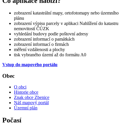
Co aplikace nabízí?
zobrazení katastrální mapy, ortofotomapy nebo územního
plánu
zobrazení výpisu parcely v aplikaci Nahlížení do katastru
nemovitostí ČÚZK
vyhledání budovy podle poštovní adresy
zobrazení informací o památkách
zobrazení informací o firmách
měření vzdálenosti a plochy
tisk vybraného území až do formátu A0
Vstup do mapového portálu
Obec
O obci
Historie obce
Znak obce Zbenice
Náš mapový portál
Územní plán
Počasí