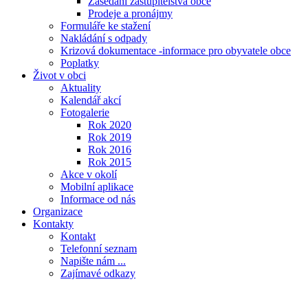
Zasedání zastupitelstva obce
Prodeje a pronájmy
Formuláře ke stažení
Nakládání s odpady
Krizová dokumentace -informace pro obyvatele obce
Poplatky
Život v obci
Aktuality
Kalendář akcí
Fotogalerie
Rok 2020
Rok 2019
Rok 2016
Rok 2015
Akce v okolí
Mobilní aplikace
Informace od nás
Organizace
Kontakty
Kontakt
Telefonní seznam
Napište nám ...
Zajímavé odkazy