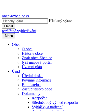
obec@zbenice.cz
Hledaný výraz
Hledat
rozšířené vyhledávání
Menu
Obec
O obci
Historie obce
Znak obce Zbenice
Náš mapový portál
Územní plán
Úřad
Úřední deska
Povinné informace
E-podatelna
Zastupitelstvo obce
Dokumenty
Rozpočet
Střednědobý výhled rozpočtu
Vyhlášky a nařízení