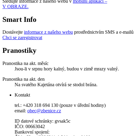
Sledujte informace z našeho webu v
mobilní aplikaci –
V OBRAZE.
Smart Info
Dostávejte
informace z našeho webu
prostřednictvím SMS a e-mailů
Chci se zaregistrovat
Pranostiky
Pranostika na akt. měsíc
Jsou-li v srpnu hory kalný, budou v zimě mrazy valný.
Pranostika na akt. den
Na svatého Kajetána otvírá se stodol brána.
Kontakt
tel.: +420 318 694 130 (pouze v úřední hodiny)
email:
obec@zbenice.cz
ID datové schránky: gvsak5c
IČO: 00663042
Bankovní spojení: