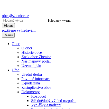
obec@zbenice.cz
Hledaný výraz
Hledat
rozšířené vyhledávání
Menu
Obec
O obci
Historie obce
Znak obce Zbenice
Náš mapový portál
Územní plán
Úřad
Úřední deska
Povinné informace
E-podatelna
Zastupitelstvo obce
Dokumenty
Rozpočet
Střednědobý výhled rozpočtu
Vyhlášky a nařízení