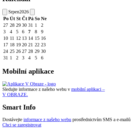
Srpen
2026
Po
Út
St
Čt
Pá
So
Ne
27
28
29
30
31
1
2
3
4
5
6
7
8
9
10
11
12
13
14
15
16
17
18
19
20
21
22
23
24
25
26
27
28
29
30
31
1
2
3
4
5
6
Mobilní aplikace
Sledujte informace z našeho webu v
mobilní aplikaci –
V OBRAZE.
Smart Info
Dostávejte
informace z našeho webu
prostřednictvím SMS a e-mailů
Chci se zaregistrovat