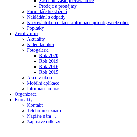
Zasedání zastupitelstva obce
Prodeje a pronájmy
Formuláře ke stažení
Nakládání s odpady
Krizová dokumentace -informace pro obyvatele obce
Poplatky
Život v obci
Aktuality
Kalendář akcí
Fotogalerie
Rok 2020
Rok 2019
Rok 2016
Rok 2015
Akce v okolí
Mobilní aplikace
Informace od nás
Organizace
Kontakty
Kontakt
Telefonní seznam
Napište nám ...
Zajímavé odkazy