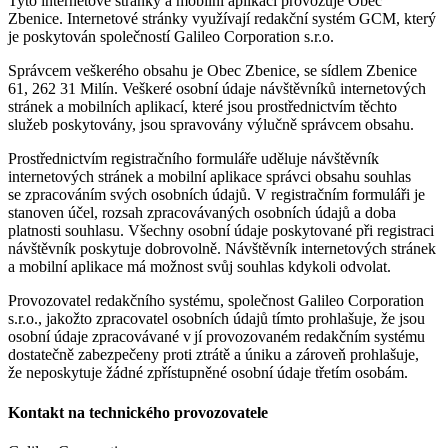
Tyto internetové stránky a mobilní aplikaci provozuje Obec
Zbenice. Internetové stránky využívají redakční systém GCM, který
je poskytován společností Galileo Corporation s.r.o.
Správcem veškerého obsahu je Obec Zbenice, se sídlem Zbenice
61, 262 31 Milín. Veškeré osobní údaje návštěvníků internetových
stránek a mobilních aplikací, které jsou prostřednictvím těchto
služeb poskytovány, jsou spravovány výlučně správcem obsahu.
Prostřednictvím registračního formuláře uděluje návštěvník
internetových stránek a mobilní aplikace správci obsahu souhlas
se zpracováním svých osobních údajů. V registračním formuláři je
stanoven účel, rozsah zpracovávaných osobních údajů a doba
platnosti souhlasu. Všechny osobní údaje poskytované při registraci
návštěvník poskytuje dobrovolně. Návštěvník internetových stránek
a mobilní aplikace má možnost svůj souhlas kdykoli odvolat.
Provozovatel redakčního systému, společnost Galileo Corporation
s.r.o., jakožto zpracovatel osobních údajů tímto prohlašuje, že jsou
osobní údaje zpracovávané v jí provozovaném redakčním systému
dostatečně zabezpečeny proti ztrátě a úniku a zároveň prohlašuje,
že neposkytuje žádné zpřístupněné osobní údaje třetím osobám.
Kontakt na technického provozovatele