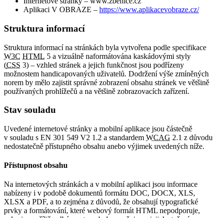
Internetové stránky – www.zbenice.cz
Aplikaci V OBRAZE –
https://www.aplikacevobraze.cz/
Struktura informací
Struktura informací na stránkách byla vytvořena podle specifikace
W3C
HTML
5 a vizuálně naformátována kaskádovými styly
(
CSS
3) – vzhled stránek a jejich funkčnost jsou podřízeny
možnostem handicapovaných uživatelů. Dodržení výše zmíněných
norem by mělo zajistit správné zobrazení obsahu stránek ve většině
používaných prohlížečů a na většině zobrazovacích zařízení.
Stav souladu
Uvedené internetové stránky a mobilní aplikace jsou částečně
v souladu s EN 301 549 V2 1.2 a standardem
WCAG
2.1 z důvodu
nedostatečně přístupného obsahu anebo výjimek uvedených níže.
Přístupnost obsahu
Na internetových stránkách a v mobilní aplikaci jsou informace
nabízeny i v podobě dokumentů formátu DOC, DOCX, XLS,
XLSX a PDF, a to zejména z důvodů, že obsahují typografické
prvky a formátování, které webový formát HTML nepodporuje,