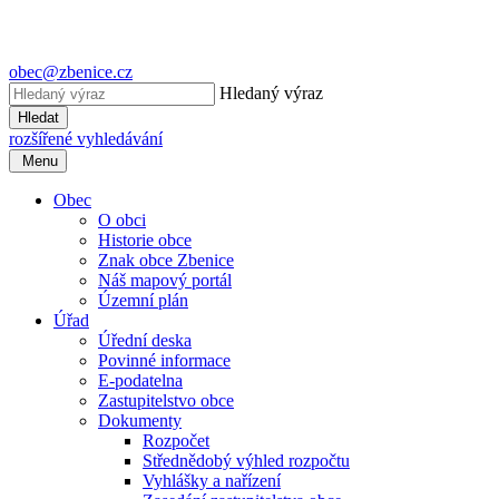
obec@zbenice.cz
Hledaný výraz
Hledat
rozšířené vyhledávání
Menu
Obec
O obci
Historie obce
Znak obce Zbenice
Náš mapový portál
Územní plán
Úřad
Úřední deska
Povinné informace
E-podatelna
Zastupitelstvo obce
Dokumenty
Rozpočet
Střednědobý výhled rozpočtu
Vyhlášky a nařízení