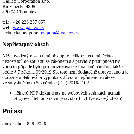
Galileo Corporation s.r.o.
Březenecká 4808
430 04 Chomutov
tel.: +420 226 257 057
web:
www.igalileo.cz
technická podpora:
podpora@igalileo.cz
Nepřístupný obsah
Níže uvedený obsah není přístupný, jelikož uvedení těchto
nedostatků do souladu se zákonem a s pravidly přístupnosti by
v tomto případě bylo pro provozovatele finančně náročné, takže
podle § 7 zákona 99/2019 Sb. toto není dodatečně upravováno a je
dočasně uplatňována výjimka z důvodu nepřiměřené zátěže
ve smyslu článku 5 směrnice (EU) 2016/2102.
některé PDF dokumenty na webových stránkách nemají
strojově čitelnou vrstvu (Pravidlo 1.1.1 Netextový obsah)
Počasí
dnes, sobota 8. 8. 2026