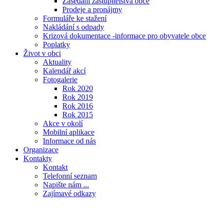
Zasedání zastupitelstva obce
Prodeje a pronájmy
Formuláře ke stažení
Nakládání s odpady
Krizová dokumentace -informace pro obyvatele obce
Poplatky
Život v obci
Aktuality
Kalendář akcí
Fotogalerie
Rok 2020
Rok 2019
Rok 2016
Rok 2015
Akce v okolí
Mobilní aplikace
Informace od nás
Organizace
Kontakty
Kontakt
Telefonní seznam
Napište nám ...
Zajímavé odkazy