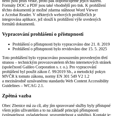
nebo jsou příliš velké, proto pak doporučujeme jejich stažení.
Formáty DOC a PDF jsou také vhodnější pro tisk. K prohlížení
těchto dokumentů je možné zdarma stáhnout Word Viewer
a Acrobat Reader. V některých webových prohlížečích je
integrována aplikace, jež slouží k prohlížení výše uvedených
formátů dokumentů.
Vypracování prohlášení o přístupnosti
Prohlášení o přístupnosti bylo vypracováno dne 21. 8. 2019
Prohlášení o přístupnosti bylo revidováno dne 15. 5. 2025
Toto prohlášení bylo vypracováno posouzením provedeným třetí
stranou – technickým provozovatelem těchto internetových stránek
(společností Galileo Corporation s. r. o.). Pro vypracování
prohlášení byl použit zákon č. 99/2019 Sb., a metodický pokyn
MVČR k tomuto zákonu, normy EN 301 549 V2 1.2
a mezinárodně uznávanému standardu Web Content Accessibility
Guidelines – WCAG 2.1.
Zpětná vazba
Obec Zbenice má za cíl, aby jím spravované služby byly přístupné
všem jejím uživatelům a to na základě principů přístupnosti
(vnímatelnost, ovladatelnost, srozumitelnost a stabilita). Kontakt je: