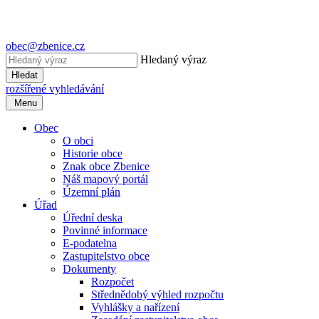
obec@zbenice.cz
Hledaný výraz
Hledat
rozšířené vyhledávání
Menu
Obec
O obci
Historie obce
Znak obce Zbenice
Náš mapový portál
Územní plán
Úřad
Úřední deska
Povinné informace
E-podatelna
Zastupitelstvo obce
Dokumenty
Rozpočet
Střednědobý výhled rozpočtu
Vyhlášky a nařízení