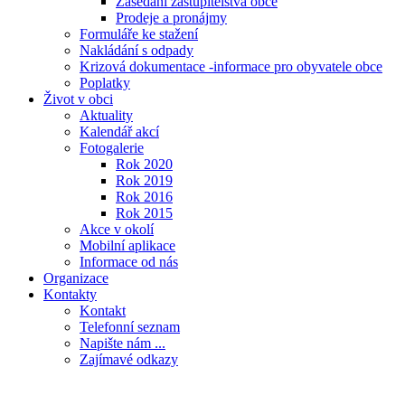
Zasedání zastupitelstva obce
Prodeje a pronájmy
Formuláře ke stažení
Nakládání s odpady
Krizová dokumentace -informace pro obyvatele obce
Poplatky
Život v obci
Aktuality
Kalendář akcí
Fotogalerie
Rok 2020
Rok 2019
Rok 2016
Rok 2015
Akce v okolí
Mobilní aplikace
Informace od nás
Organizace
Kontakty
Kontakt
Telefonní seznam
Napište nám ...
Zajímavé odkazy