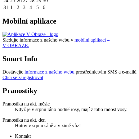
24
25
26
27
28
29
30
31
1
2
3
4
5
6
Mobilní aplikace
Sledujte informace z našeho webu v
mobilní aplikaci –
V OBRAZE.
Smart Info
Dostávejte
informace z našeho webu
prostřednictvím SMS a e-mailů
Chci se zaregistrovat
Pranostiky
Pranostika na akt. měsíc
Když je v srpnu ráno hodně rosy, mají z toho radost vosy.
Pranostika na akt. den
Hotov v srpnu sáně a v zimě vůz!
Kontakt