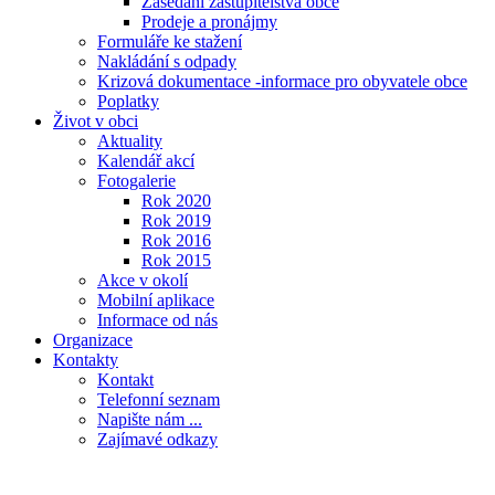
Zasedání zastupitelstva obce
Prodeje a pronájmy
Formuláře ke stažení
Nakládání s odpady
Krizová dokumentace -informace pro obyvatele obce
Poplatky
Život v obci
Aktuality
Kalendář akcí
Fotogalerie
Rok 2020
Rok 2019
Rok 2016
Rok 2015
Akce v okolí
Mobilní aplikace
Informace od nás
Organizace
Kontakty
Kontakt
Telefonní seznam
Napište nám ...
Zajímavé odkazy