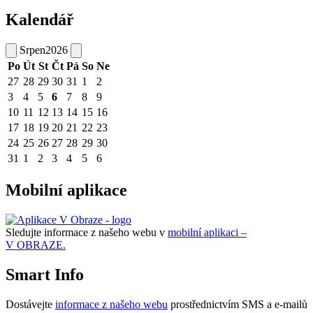
Kalendář
Srpen
2026
Po
Út
St
Čt
Pá
So
Ne
27
28
29
30
31
1
2
3
4
5
6
7
8
9
10
11
12
13
14
15
16
17
18
19
20
21
22
23
24
25
26
27
28
29
30
31
1
2
3
4
5
6
Mobilní aplikace
Sledujte informace z našeho webu v
mobilní aplikaci –
V OBRAZE.
Smart Info
Dostávejte
informace z našeho webu
prostřednictvím SMS a e-mailů