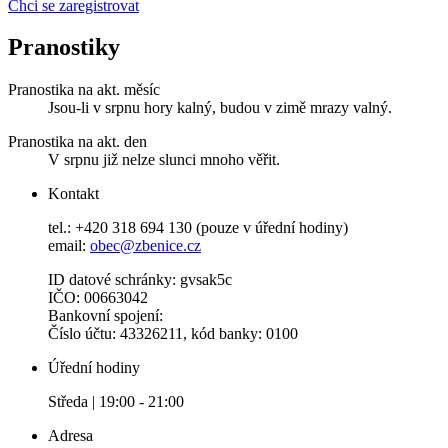
Chci se zaregistrovat
Pranostiky
Pranostika na akt. měsíc
Jsou-li v srpnu hory kalný, budou v zimě mrazy valný.
Pranostika na akt. den
V srpnu již nelze slunci mnoho věřit.
Kontakt
tel.: +420 318 694 130 (pouze v úřední hodiny)
email:
obec@zbenice.cz
ID datové schránky: gvsak5c
IČO: 00663042
Bankovní spojení:
Číslo účtu: 43326211, kód banky: 0100
Úřední hodiny
Středa | 19:00 - 21:00
Adresa