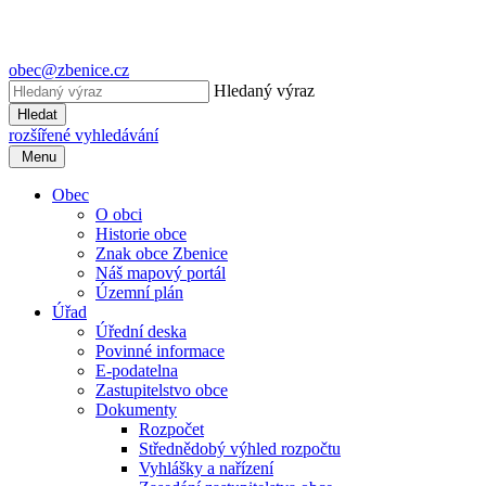
obec@zbenice.cz
Hledaný výraz
Hledat
rozšířené vyhledávání
Menu
Obec
O obci
Historie obce
Znak obce Zbenice
Náš mapový portál
Územní plán
Úřad
Úřední deska
Povinné informace
E-podatelna
Zastupitelstvo obce
Dokumenty
Rozpočet
Střednědobý výhled rozpočtu
Vyhlášky a nařízení