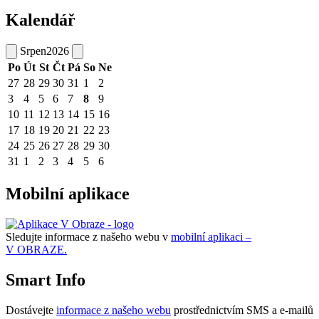
Kalendář
Srpen
2026
Po
Út
St
Čt
Pá
So
Ne
27
28
29
30
31
1
2
3
4
5
6
7
8
9
10
11
12
13
14
15
16
17
18
19
20
21
22
23
24
25
26
27
28
29
30
31
1
2
3
4
5
6
Mobilní aplikace
Sledujte informace z našeho webu v
mobilní aplikaci –
V OBRAZE.
Smart Info
Dostávejte
informace z našeho webu
prostřednictvím SMS a e-mailů