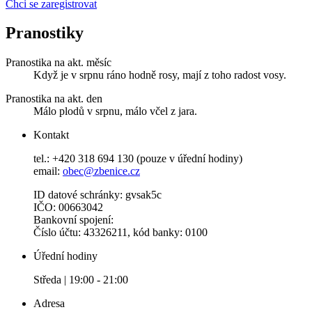
Chci se zaregistrovat
Pranostiky
Pranostika na akt. měsíc
Když je v srpnu ráno hodně rosy, mají z toho radost vosy.
Pranostika na akt. den
Málo plodů v srpnu, málo včel z jara.
Kontakt
tel.: +420 318 694 130 (pouze v úřední hodiny)
email:
obec@zbenice.cz
ID datové schránky: gvsak5c
IČO: 00663042
Bankovní spojení:
Číslo účtu: 43326211, kód banky: 0100
Úřední hodiny
Středa | 19:00 - 21:00
Adresa