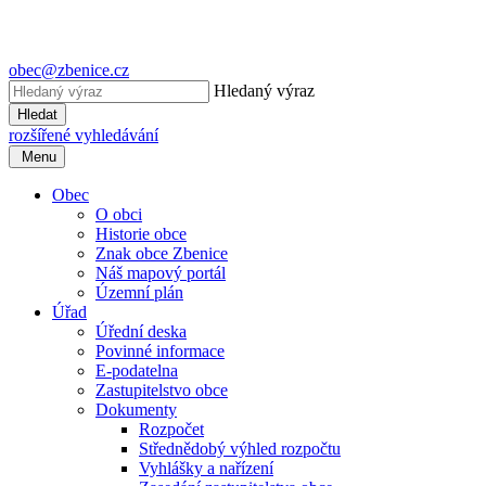
obec@zbenice.cz
Hledaný výraz
Hledat
rozšířené vyhledávání
Menu
Obec
O obci
Historie obce
Znak obce Zbenice
Náš mapový portál
Územní plán
Úřad
Úřední deska
Povinné informace
E-podatelna
Zastupitelstvo obce
Dokumenty
Rozpočet
Střednědobý výhled rozpočtu
Vyhlášky a nařízení