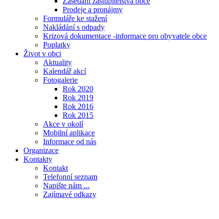
Zasedání zastupitelstva obce
Prodeje a pronájmy
Formuláře ke stažení
Nakládání s odpady
Krizová dokumentace -informace pro obyvatele obce
Poplatky
Život v obci
Aktuality
Kalendář akcí
Fotogalerie
Rok 2020
Rok 2019
Rok 2016
Rok 2015
Akce v okolí
Mobilní aplikace
Informace od nás
Organizace
Kontakty
Kontakt
Telefonní seznam
Napište nám ...
Zajímavé odkazy