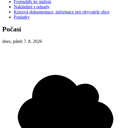
Formuláře ke stažení
Nakládání s odpady
Krizová dokumentace -informace pro obyvatele obce
Poplatky
Počasí
dnes, pátek 7. 8. 2026