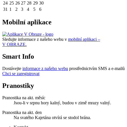
24
25
26
27
28
29
30
31
1
2
3
4
5
6
Mobilní aplikace
Sledujte informace z našeho webu v
mobilní aplikaci –
V OBRAZE.
Smart Info
Dostávejte
informace z našeho webu
prostřednictvím SMS a e-mailů
Chci se zaregistrovat
Pranostiky
Pranostika na akt. měsíc
Jsou-li v srpnu hory kalný, budou v zimě mrazy valný.
Pranostika na akt. den
Na svatého Kajetána otvírá se stodol brána.