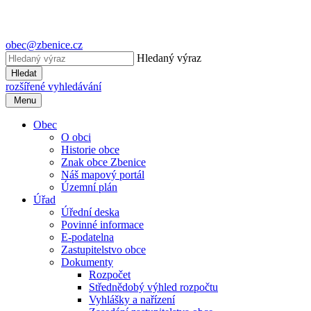
obec@zbenice.cz
Hledaný výraz
Hledat
rozšířené vyhledávání
Menu
Obec
O obci
Historie obce
Znak obce Zbenice
Náš mapový portál
Územní plán
Úřad
Úřední deska
Povinné informace
E-podatelna
Zastupitelstvo obce
Dokumenty
Rozpočet
Střednědobý výhled rozpočtu
Vyhlášky a nařízení