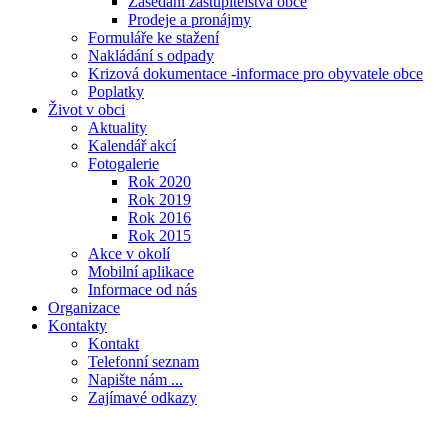
Zasedání zastupitelstva obce
Prodeje a pronájmy
Formuláře ke stažení
Nakládání s odpady
Krizová dokumentace -informace pro obyvatele obce
Poplatky
Život v obci
Aktuality
Kalendář akcí
Fotogalerie
Rok 2020
Rok 2019
Rok 2016
Rok 2015
Akce v okolí
Mobilní aplikace
Informace od nás
Organizace
Kontakty
Kontakt
Telefonní seznam
Napište nám ...
Zajímavé odkazy