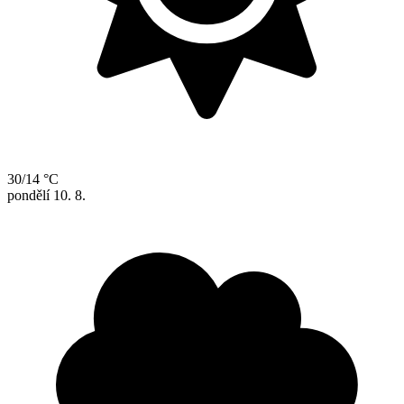
30/14 °C
pondělí
10. 8.