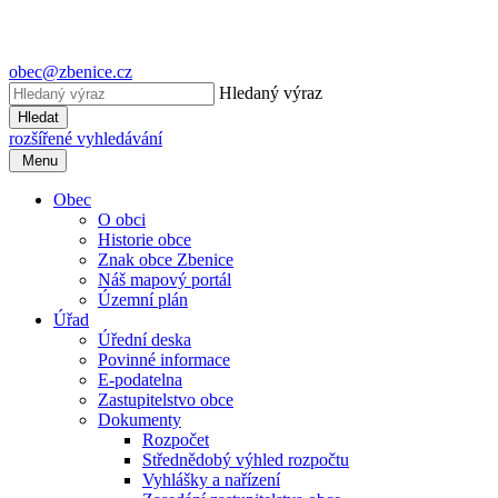
obec@zbenice.cz
Hledaný výraz
Hledat
rozšířené vyhledávání
Menu
Obec
O obci
Historie obce
Znak obce Zbenice
Náš mapový portál
Územní plán
Úřad
Úřední deska
Povinné informace
E-podatelna
Zastupitelstvo obce
Dokumenty
Rozpočet
Střednědobý výhled rozpočtu
Vyhlášky a nařízení