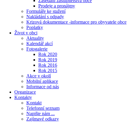
Zasedání zastupitelstva obce
Prodeje a pronájmy
Formuláře ke stažení
Nakládání s odpady
Krizová dokumentace -informace pro obyvatele obce
Poplatky
Život v obci
Aktuality
Kalendář akcí
Fotogalerie
Rok 2020
Rok 2019
Rok 2016
Rok 2015
Akce v okolí
Mobilní aplikace
Informace od nás
Organizace
Kontakty
Kontakt
Telefonní seznam
Napište nám ...
Zajímavé odkazy