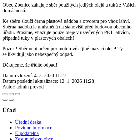
Obec Zbenice zahajuje sběr použitých jedlých olejů a tuků z Vašich
domácností.
Ke sběru slouží černá plastová nádoba a otvorem pro vhoz lahví.
Sběrná nádoba je umístněná na stanovišti před budovou obecního
úřadu. Prosíme, vhazujte pouze oleje v uzavřených PET lahvích,
případně tuky v plastových obalech!
Pozor!! Sběr není určen pro motorové a jiné mazací oleje! Ty
se likvidují jako nebezpečný odpad.
Děkujeme, že třídíte odpad!
Datum vložení:
4. 2. 2020 11:27
Datum poslední aktualizace:
12. 1. 2026 11:28
Autor:
admin prevod
Úřad
Úřední deska
Povinné informace
E-podatelna
Zastupitelstvo obce