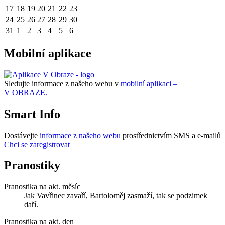
17
18
19
20
21
22
23
24
25
26
27
28
29
30
31
1
2
3
4
5
6
Mobilní aplikace
Sledujte informace z našeho webu v
mobilní aplikaci –
V OBRAZE.
Smart Info
Dostávejte
informace z našeho webu
prostřednictvím SMS a e-mailů
Chci se zaregistrovat
Pranostiky
Pranostika na akt. měsíc
Jak Vavřinec zavaří, Bartoloměj zasmaží, tak se podzimek
daří.
Pranostika na akt. den