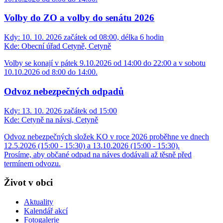
Volby do ZO a volby do senátu 2026
Kdy:
10. 10. 2026 začátek od 08:00, délka 6 hodin
Kde:
Obecní úřad Cetyně, Cetyně
Volby se konají v pátek 9.10.2026 od 14:00 do 22:00 a v sobotu
10.10.2026 od 8:00 do 14:00.
Odvoz nebezpečných odpadů
Kdy:
13. 10. 2026 začátek od 15:00
Kde:
Cetyně na návsi, Cetyně
Odvoz nebezpečných složek KO v roce 2026 proběhne ve dnech
12.5.2026 (15:00 - 15:30) a 13.10.2026 (15:00 - 15:30).
Prosíme, aby občané odpad na náves dodávali až těsně před
termínem odvozu.
Život v obci
Aktuality
Kalendář akcí
Fotogalerie