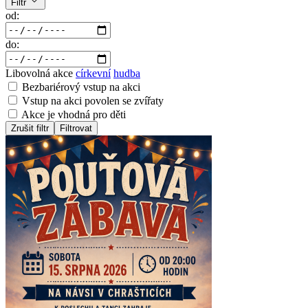
Filtr
od:
do:
Libovolná akce
církevní
hudba
Bezbariérový vstup na akci
Vstup na akci povolen se zvířaty
Akce je vhodná pro děti
Zrušit filtr
Filtrovat