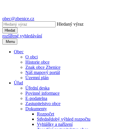
obec@zbenice.cz
Hledaný výraz
Hledat
rozšířené vyhledávání
Menu
Obec
O obci
Historie obce
Znak obce Zbenice
Náš mapový portál
Územní plán
Úřad
Úřední deska
Povinné informace
E-podatelna
Zastupitelstvo obce
Dokumenty
Rozpočet
Střednědobý výhled rozpočtu
Vyhlášky a nařízení