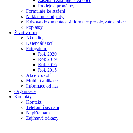
Zasedání zastupitelstva obce
Prodeje a pronájmy
Formuláře ke stažení
Nakládání s odpady
Krizová dokumentace -informace pro obyvatele obce
Poplatky
Život v obci
Aktuality
Kalendář akcí
Fotogalerie
Rok 2020
Rok 2019
Rok 2016
Rok 2015
Akce v okolí
Mobilní aplikace
Informace od nás
Organizace
Kontakty
Kontakt
Telefonní seznam
Napište nám ...
Zajímavé odkazy