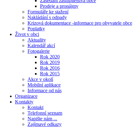
Zasedání zastupitelstva obce
Prodeje a pronájmy
Formuláře ke stažení
Nakládání s odpady
Krizová dokumentace -informace pro obyvatele obce
Poplatky
Život v obci
Aktuality
Kalendář akcí
Fotogalerie
Rok 2020
Rok 2019
Rok 2016
Rok 2015
Akce v okolí
Mobilní aplikace
Informace od nás
Organizace
Kontakty
Kontakt
Telefonní seznam
Napište nám ...
Zajímavé odkazy