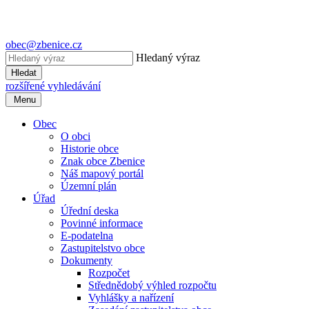
obec@zbenice.cz
Hledaný výraz
Hledat
rozšířené vyhledávání
Menu
Obec
O obci
Historie obce
Znak obce Zbenice
Náš mapový portál
Územní plán
Úřad
Úřední deska
Povinné informace
E-podatelna
Zastupitelstvo obce
Dokumenty
Rozpočet
Střednědobý výhled rozpočtu
Vyhlášky a nařízení