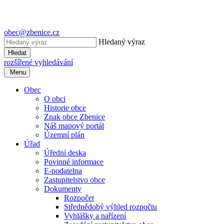
obec@zbenice.cz
Hledaný výraz
Hledat
rozšířené vyhledávání
Menu
Obec
O obci
Historie obce
Znak obce Zbenice
Náš mapový portál
Územní plán
Úřad
Úřední deska
Povinné informace
E-podatelna
Zastupitelstvo obce
Dokumenty
Rozpočet
Střednědobý výhled rozpočtu
Vyhlášky a nařízení