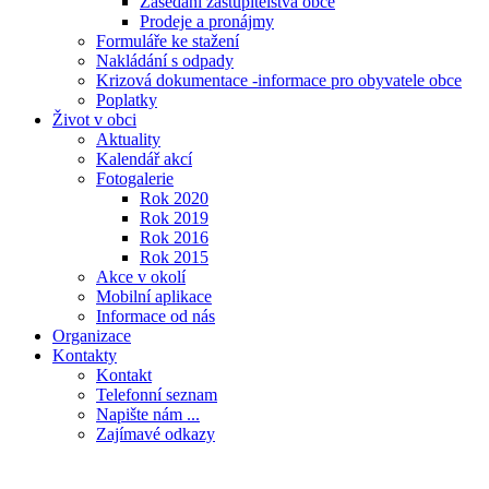
Zasedání zastupitelstva obce
Prodeje a pronájmy
Formuláře ke stažení
Nakládání s odpady
Krizová dokumentace -informace pro obyvatele obce
Poplatky
Život v obci
Aktuality
Kalendář akcí
Fotogalerie
Rok 2020
Rok 2019
Rok 2016
Rok 2015
Akce v okolí
Mobilní aplikace
Informace od nás
Organizace
Kontakty
Kontakt
Telefonní seznam
Napište nám ...
Zajímavé odkazy