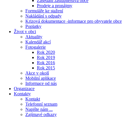
Zasedání zastupitelstva obce
Prodeje a pronájmy
Formuláře ke stažení
Nakládání s odpady
Krizová dokumentace -informace pro obyvatele obce
Poplatky
Život v obci
Aktuality
Kalendář akcí
Fotogalerie
Rok 2020
Rok 2019
Rok 2016
Rok 2015
Akce v okolí
Mobilní aplikace
Informace od nás
Organizace
Kontakty
Kontakt
Telefonní seznam
Napište nám ...
Zajímavé odkazy