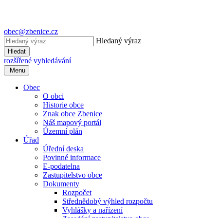
obec@zbenice.cz
Hledaný výraz
Hledat
rozšířené vyhledávání
Menu
Obec
O obci
Historie obce
Znak obce Zbenice
Náš mapový portál
Územní plán
Úřad
Úřední deska
Povinné informace
E-podatelna
Zastupitelstvo obce
Dokumenty
Rozpočet
Střednědobý výhled rozpočtu
Vyhlášky a nařízení