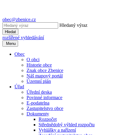
obec@zbenice.cz
Hledaný výraz
Hledat
rozšířené vyhledávání
Menu
Obec
O obci
Historie obce
Znak obce Zbenice
Náš mapový portál
Územní plán
Úřad
Úřední deska
Povinné informace
E-podatelna
Zastupitelstvo obce
Dokumenty
Rozpočet
Střednědobý výhled rozpočtu
Vyhlášky a nařízení