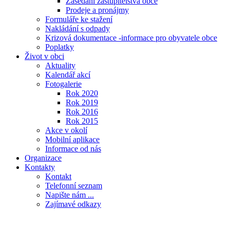
Zasedání zastupitelstva obce
Prodeje a pronájmy
Formuláře ke stažení
Nakládání s odpady
Krizová dokumentace -informace pro obyvatele obce
Poplatky
Život v obci
Aktuality
Kalendář akcí
Fotogalerie
Rok 2020
Rok 2019
Rok 2016
Rok 2015
Akce v okolí
Mobilní aplikace
Informace od nás
Organizace
Kontakty
Kontakt
Telefonní seznam
Napište nám ...
Zajímavé odkazy