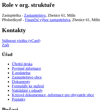
Role v org. struktuře
Zastupitelka -
Zastupitelstvo
, Zbenice 61, Milín
Předsedkyně -
Finanční výbor zastupitelstva
, Zbenice 61, Milín
Kontakty
Stáhnout vizitku (vCard)
Zpět
Úřad
Úřední deska
Povinné informace
E-podatelna
Zastupitelstvo obce
Dokumenty
Formuláře ke stažení
Nakládání s odpady
Krizová dokumentace -informace pro obyvatele obce
Poplatky
Počasí