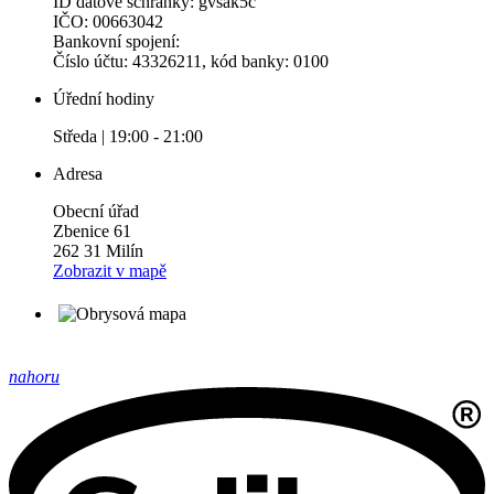
ID datové schránky: gvsak5c
IČO: 00663042
Bankovní spojení:
Číslo účtu: 43326211, kód banky: 0100
Úřední hodiny
Středa | 19:00 - 21:00
Adresa
Obecní úřad
Zbenice 61
262 31 Milín
Zobrazit v mapě
nahoru