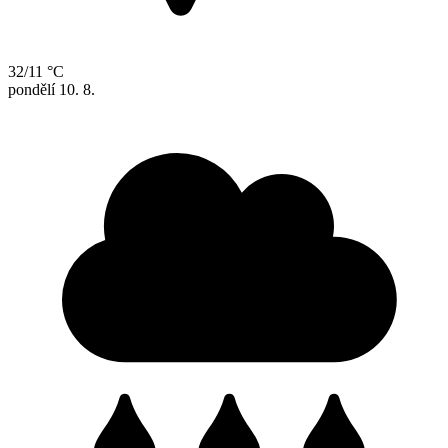
32/11 °C
pondělí
10. 8.