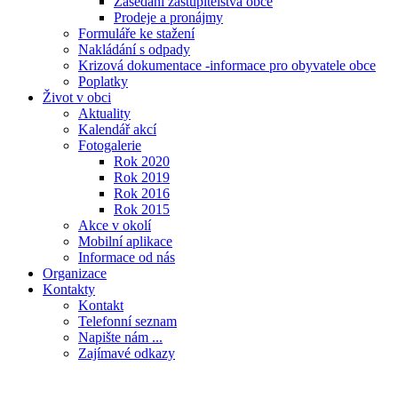
Zasedání zastupitelstva obce
Prodeje a pronájmy
Formuláře ke stažení
Nakládání s odpady
Krizová dokumentace -informace pro obyvatele obce
Poplatky
Život v obci
Aktuality
Kalendář akcí
Fotogalerie
Rok 2020
Rok 2019
Rok 2016
Rok 2015
Akce v okolí
Mobilní aplikace
Informace od nás
Organizace
Kontakty
Kontakt
Telefonní seznam
Napište nám ...
Zajímavé odkazy