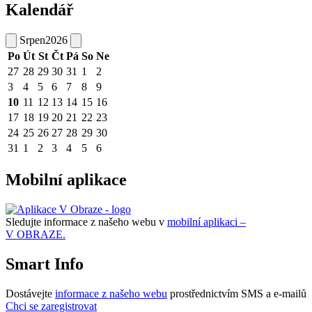
Kalendář
Srpen
2026
Po
Út
St
Čt
Pá
So
Ne
27
28
29
30
31
1
2
3
4
5
6
7
8
9
10
11
12
13
14
15
16
17
18
19
20
21
22
23
24
25
26
27
28
29
30
31
1
2
3
4
5
6
Mobilní aplikace
Sledujte informace z našeho webu v
mobilní aplikaci –
V OBRAZE.
Smart Info
Dostávejte
informace z našeho webu
prostřednictvím SMS a e-mailů
Chci se zaregistrovat