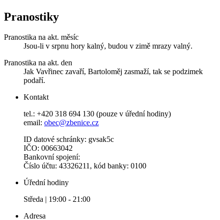
Pranostiky
Pranostika na akt. měsíc
Jsou-li v srpnu hory kalný, budou v zimě mrazy valný.
Pranostika na akt. den
Jak Vavřinec zavaří, Bartoloměj zasmaží, tak se podzimek
podaří.
Kontakt
tel.: +420 318 694 130 (pouze v úřední hodiny)
email:
obec@zbenice.cz
ID datové schránky: gvsak5c
IČO: 00663042
Bankovní spojení:
Číslo účtu: 43326211, kód banky: 0100
Úřední hodiny
Středa | 19:00 - 21:00
Adresa