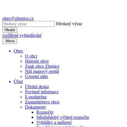
obec@zbenice.cz
Hledaný výraz
Hledat
rozšířené vyhledávání
Menu
Obec
O obci
Historie obce
Znak obce Zbenice
Náš mapový portál
Územní plán
Úřad
Úřední deska
Povinné informace
E-podatelna
Zastupitelstvo obce
Dokumenty
Rozpočet
Střednědobý výhled rozpočtu
Vyhlášky a nařízení