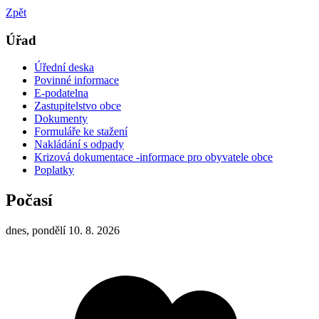
Zpět
Úřad
Úřední deska
Povinné informace
E-podatelna
Zastupitelstvo obce
Dokumenty
Formuláře ke stažení
Nakládání s odpady
Krizová dokumentace -informace pro obyvatele obce
Poplatky
Počasí
dnes, pondělí 10. 8. 2026