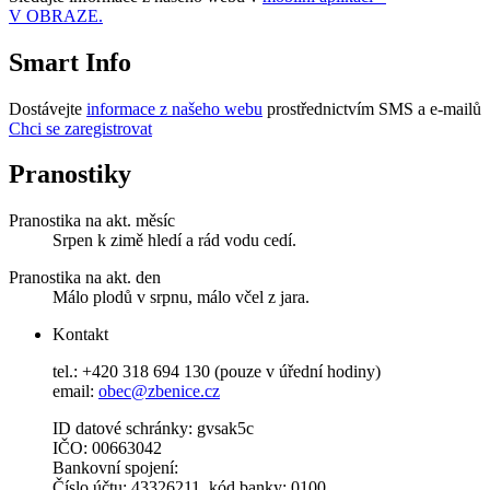
V OBRAZE.
Smart Info
Dostávejte
informace z našeho webu
prostřednictvím SMS a e-mailů
Chci se zaregistrovat
Pranostiky
Pranostika na akt. měsíc
Srpen k zimě hledí a rád vodu cedí.
Pranostika na akt. den
Málo plodů v srpnu, málo včel z jara.
Kontakt
tel.: +420 318 694 130 (pouze v úřední hodiny)
email:
obec@zbenice.cz
ID datové schránky: gvsak5c
IČO: 00663042
Bankovní spojení:
Číslo účtu: 43326211, kód banky: 0100