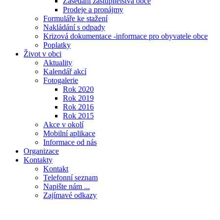
Zasedání zastupitelstva obce
Prodeje a pronájmy
Formuláře ke stažení
Nakládání s odpady
Krizová dokumentace -informace pro obyvatele obce
Poplatky
Život v obci
Aktuality
Kalendář akcí
Fotogalerie
Rok 2020
Rok 2019
Rok 2016
Rok 2015
Akce v okolí
Mobilní aplikace
Informace od nás
Organizace
Kontakty
Kontakt
Telefonní seznam
Napište nám ...
Zajímavé odkazy