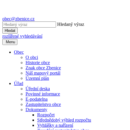
obec@zbenice.cz
Hledaný výraz
Hledat
rozšířené vyhledávání
Menu
Obec
O obci
Historie obce
Znak obce Zbenice
Náš mapový portál
Územní plán
Úřad
Úřední deska
Povinné informace
E-podatelna
Zastupitelstvo obce
Dokumenty
Rozpočet
Střednědobý výhled rozpočtu
Vyhlášky a nařízení