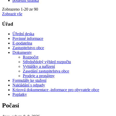
poslední stránka
Zobrazeno
1
-
20
ze 90
Zobrazit vše
Úřad
Úřední deska
Povinné informace
E-podatelna
Zastupitelstvo obce
Dokumenty
Rozpočet
Střednědobý výhled rozpočtu
Vyhlášky a nařízení
Zasedání zastupitelstva obce
Prodeje a pronájmy
Formuláře ke stažení
Nakládání s odpady
Krizová dokumentace -informace pro obyvatele obce
Poplatky
Počasí