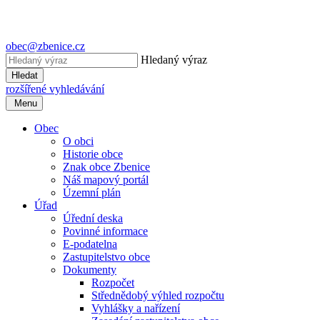
obec@zbenice.cz
Hledaný výraz
Hledat
rozšířené vyhledávání
Menu
Obec
O obci
Historie obce
Znak obce Zbenice
Náš mapový portál
Územní plán
Úřad
Úřední deska
Povinné informace
E-podatelna
Zastupitelstvo obce
Dokumenty
Rozpočet
Střednědobý výhled rozpočtu
Vyhlášky a nařízení