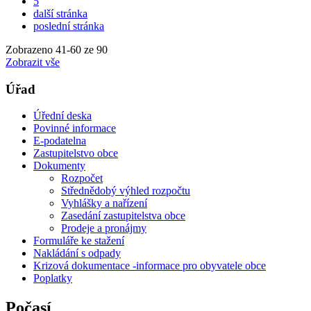
5
další stránka
poslední stránka
Zobrazeno
41
-
60
ze 90
Zobrazit vše
Úřad
Úřední deska
Povinné informace
E-podatelna
Zastupitelstvo obce
Dokumenty
Rozpočet
Střednědobý výhled rozpočtu
Vyhlášky a nařízení
Zasedání zastupitelstva obce
Prodeje a pronájmy
Formuláře ke stažení
Nakládání s odpady
Krizová dokumentace -informace pro obyvatele obce
Poplatky
Počasí